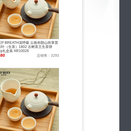
EP BREATH深呼吸 云南布朗山班章普
茶叶（生茶）1802 古树茶王生茶饼
7g礼盒装 AR10026
880
总销售：
3293