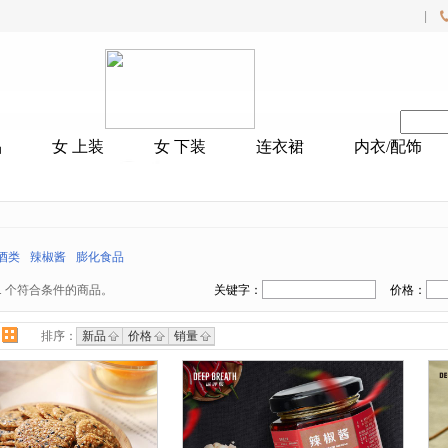
|
品
女 上装
女 下装
连衣裙
内衣/配饰
酒类
辣椒酱
膨化食品
1
个符合条件的商品。
关键字：
价格：
排序：
新品
价格
销量