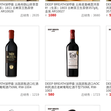
REATH深呼吸 云南布朗山班章普
DEEP BREATH深呼吸 云南老曼峨普洱茶
DE
）1811 古树茶王熟茶饼
叶（生茶）1803 古树茶王生茶饼357g礼
洱
AR10028
盒装 AR10027
35
1080
总销售：
2635
¥
总销售：
3680
¥
REATH深呼吸 法国原瓶进口红酒
DEEP BREATH深呼吸 法国原瓶进口AOC
DE
萄酒750ML RW-1004
利民酒庄老树葡萄红酒干型750ML RW-
酒庄
1003
10
580
总销售：
1219
¥
总销售：
1723
¥