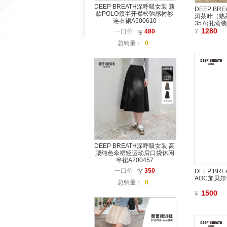
DEEP BREATH深呼吸女装 新
DEEP B
款POLO领半开襟松弛感衬衫
洱茶叶（熟茶
连衣裙A500610
357g礼盒装 
1280
一口价
480
¥
总销量：
0
DEEP BREATH深呼吸女装 高
腰纯色伞裙轻运动后口袋休闲
半裙A200457
一口价
350
DEEP B
AOC加贝尔葡
总销量：
0
1500
¥