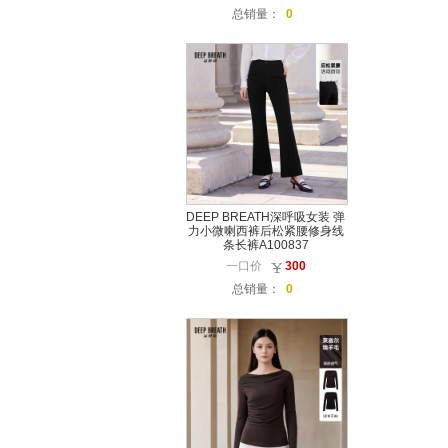
总销量：
0
DEEP BREATH深呼吸女装 弹
力小微喇西裤后松紧腰修身线
条长裤A100837
一口价
300
总销量：
0