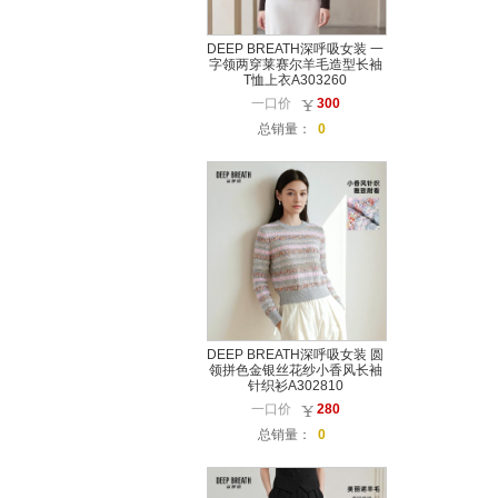
DEEP BREATH深呼吸女装 一
字领两穿莱赛尔羊毛造型长袖
T恤上衣A303260
一口价
300
总销量：
0
DEEP BREATH深呼吸女装 圆
领拼色金银丝花纱小香风长袖
针织衫A302810
一口价
280
总销量：
0