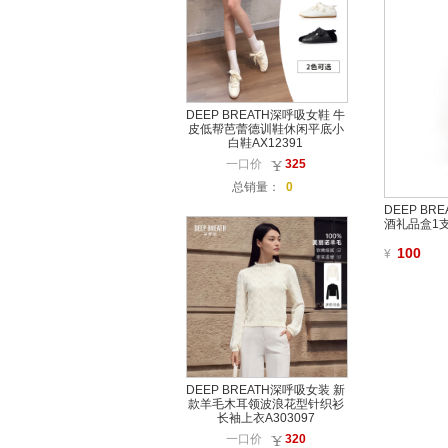
DEEP BREATH深呼吸女鞋 牛
皮低帮芭蕾德训鞋休闲平底小
白鞋AX12391
一口价
325
总销量：
0
DEEP B
酒礼品盒1
100
¥
DEEP BREATH深呼吸女装 新
款羊毛木耳领波浪花型针织衫
长袖上衣A303097
一口价
320