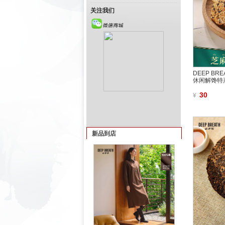
关注我们
DEEP B
休闲解馋特产
30
¥
新品到店