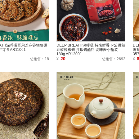
REATH深呼吸哥弟芝麻谷物薄饼
DEEP BREATH深呼吸 特辣鲜香下饭 微辣
DE
零食AR11061
豆豉辣椒酱 拌饭酱蘸料 调味酱小瓶装
洱
180g AR12001
35
20
总销售：
18
¥
总销售：
2692
¥