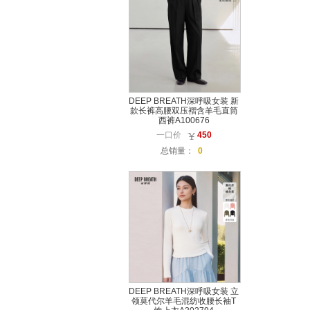
DEEP BREATH深呼吸女装 新
款长裤高腰双压褶含羊毛直筒
西裤A100676
一口价
450
总销量：
0
DEEP BREATH深呼吸女装 立
领莫代尔羊毛混纺收腰长袖T