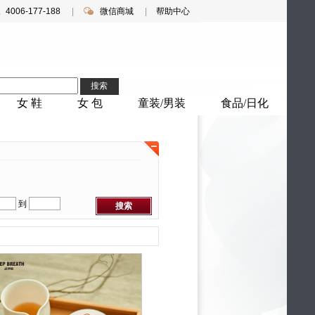
4006-177-188
|
微信商城
|
帮助中心
搜索
女 鞋
女 包
童装/男装
食品/日化
微信扫码购
到
搜索