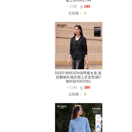
恤上衣A302794
一口价
180
总销量：
0
DEEP BREATH深呼吸女装 新
款翻领长袖压褶上衣造型感V
领衬衫A302561
一口价
380
总销量：
0