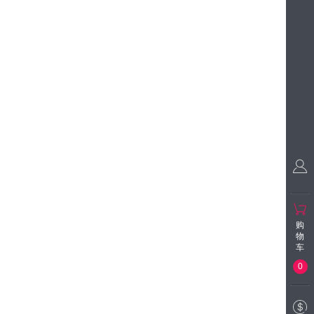
购
物
车
0