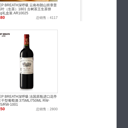
EP BREATH深呼吸 云南布朗山班章普
茶叶（生茶）1801 古树茶王生茶饼
7g礼盒装 AR10025
580
总销售：
4117
EP BREATH深呼吸 法国原瓶进口花亭
干型葡萄酒 375ML/750ML RW-
05/RW-1001
150
总销售：
2800