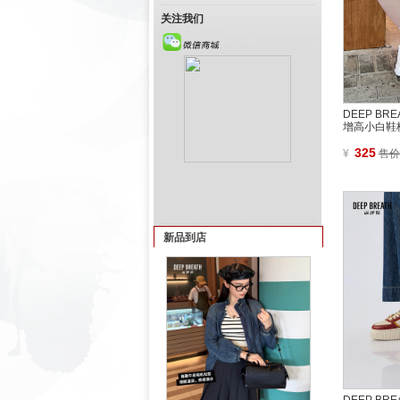
关注我们
DEEP B
增高小白鞋板
325
¥
售价
新品到店