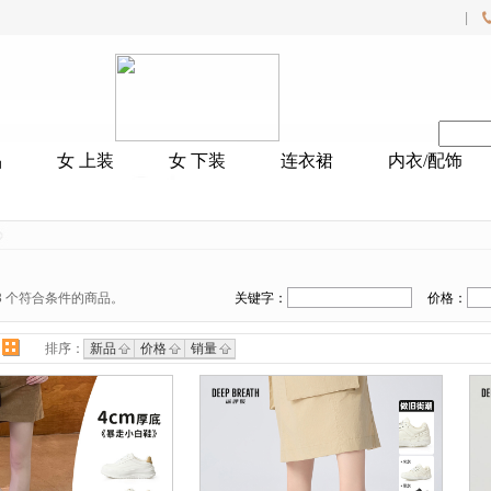
|
品
女 上装
女 下装
连衣裙
内衣/配饰
3
个符合条件的商品。
关键字：
价格：
排序：
新品
价格
销量