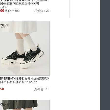
EP BREATH深呼吸女鞋 平底低帮绑带
典小白鞋休闲鞋板鞋百搭休闲鞋
12349
300
售价:￥600
总销售：
23
EP BREATH深呼吸女鞋 牛皮低帮绑带
构小白鞋板鞋休闲鞋AX12357
550
总销售：
18