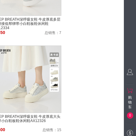
EP BREATH深呼吸女鞋 牛皮厚底多层
拼接低帮绑带小白鞋板鞋休闲鞋
12334
550
总销售：
7
购
物
车
0
EP BREATH深呼吸女鞋 牛皮厚底大头
带小白鞋板鞋休闲鞋AX12326
500
总销售：
15