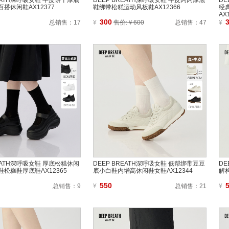
REATH深呼吸女鞋 牛皮饼干厚底
DEEP BREATH深呼吸女鞋 牛皮闪闪厚底
DE
搭休闲鞋AX12377
鞋绑带松糕运动风板鞋AX12366
经
AX
300
总销售：
17
¥
售价:￥600
总销售：
47
¥
REATH深呼吸女鞋 厚底松糕休闲
DEEP BREATH深呼吸女鞋 低帮绑带豆豆
DE
松糕鞋厚底鞋AX12365
底小白鞋内增高休闲鞋女鞋AX12344
解
550
总销售：
9
¥
总销售：
21
¥