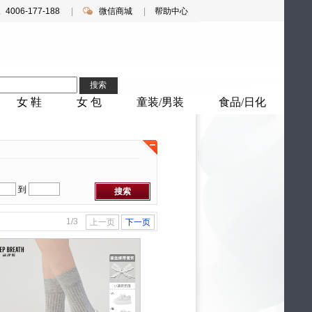
4006-177-188
|
微信商城
|
帮助中心
搜索
女 鞋
女 包
童装/男装
食品/日化
微信扫码购
到
搜索
1/3
上一页
下一页