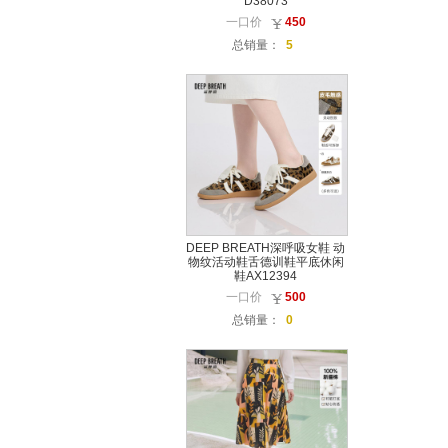
D38073
一口价
450
总销量：
5
DEEP BREATH深呼吸女鞋 动
物纹活动鞋舌德训鞋平底休闲
鞋AX12394
一口价
500
总销量：
0