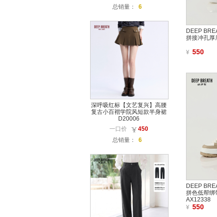
总销量：
6
DEEP B
拼接冲孔厚底
550
¥
深呼吸红标【文艺复兴】高腰
复古小百褶学院风短款半身裙
D20006
一口价
450
总销量：
6
DEEP B
拼色低帮绑
AX12338
550
¥