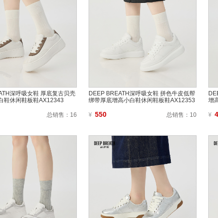
REATH深呼吸女鞋 厚底复古贝壳
DEEP BREATH深呼吸女鞋 拼色牛皮低帮
DE
鞋休闲鞋板鞋AX12343
绑带厚底增高小白鞋休闲鞋板鞋AX12353
增
550
总销售：
16
¥
总销售：
10
¥