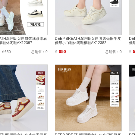
REATH深呼吸女鞋 绑带线条厚底
DEEP BREATH深呼吸女鞋 复古做旧牛皮
DE
鞋休闲鞋AX12397
低帮小白鞋休闲鞋板鞋AX12382
低
650
:￥650
总销售：
0
¥
总销售：
0
¥