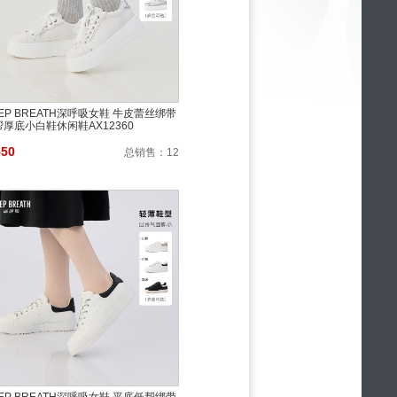
EP BREATH深呼吸女鞋 牛皮蕾丝绑带
帮厚底小白鞋休闲鞋AX12360
550
总销售：
12