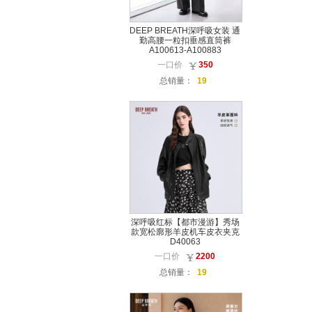
DEEP BREATH深呼吸女装 通
勤高腰一粒扣垂感直筒裤
A100613-A100883
一口价
350
总销量：
19
深呼吸红标【都市漫游】秀场
款宽松廓形羊皮机车皮衣夹克
D40063
一口价
2200
总销量：
19