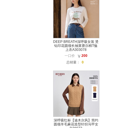
DEEP BREATH深呼吸女装 烫
钻印花圆领长袖莱赛尔棉T恤
上衣A303078
一口价
200
总销量：
0
深呼吸红标【迪木尔风】简约
圆领羊毛麻花造型针织马甲女