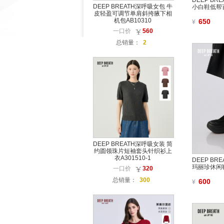
DEEP B
DEEP BREATH深呼吸女包 牛
小白鞋低帮百
皮轻盈可调节单肩斜挎腋下相
机包AB10310
650
¥
一口价
560
总销量：
2
DEEP BREATH深呼吸女装 简
约圆领珠片短袖套头针织衫上
衣A301510-1
DEEP B
玛丽珍休闲鞋
一口价
320
总销量：
300
600
¥