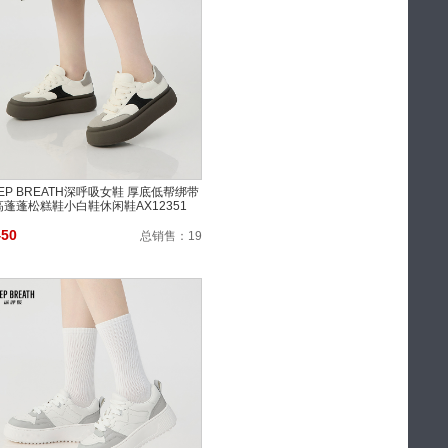
EP BREATH深呼吸女鞋 厚底低帮绑带
高蓬蓬松糕鞋小白鞋休闲鞋AX12351
450
总销售：
19