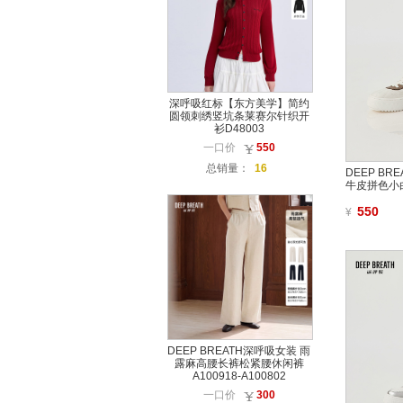
深呼吸红标【东方美学】简约
圆领刺绣竖坑条莱赛尔针织开
衫D48003
一口价
550
总销量：
16
DEEP B
牛皮拼色小白
550
¥
DEEP BREATH深呼吸女装 雨
露麻高腰长裤松紧腰休闲裤
A100918-A100802
一口价
300