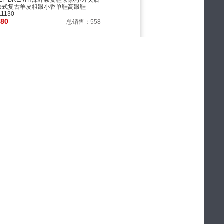
EP BREATH深呼吸女鞋 新款小方头后
法式复古羊皮粗跟小香单鞋高跟鞋
11130
580
总销售：
558