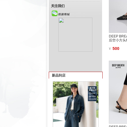
关注我们
DEEP B
后空小方头细
500
¥
新品到店