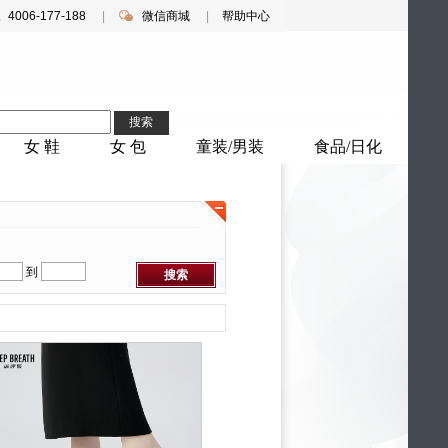
4006-177-188
|
微信商城
|
帮助中心
搜索
女 鞋
女 包
童装/男装
食品/日化
微信扫码购
到
搜索