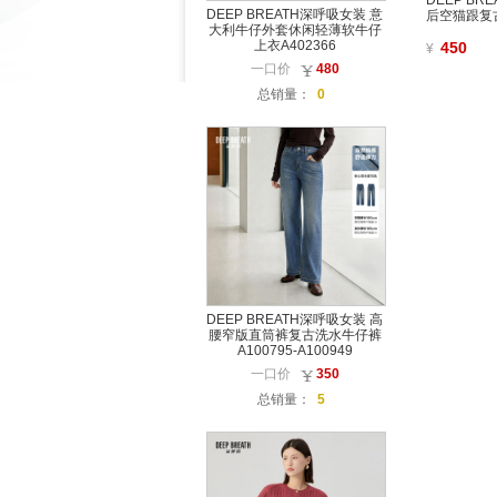
DEEP B
DEEP BREATH深呼吸女装 意
后空猫跟复古
大利牛仔外套休闲轻薄软牛仔
上衣A402366
450
¥
一口价
480
总销量：
0
DEEP BREATH深呼吸女装 高
腰窄版直筒裤复古洗水牛仔裤
A100795-A100949
一口价
350
总销量：
5