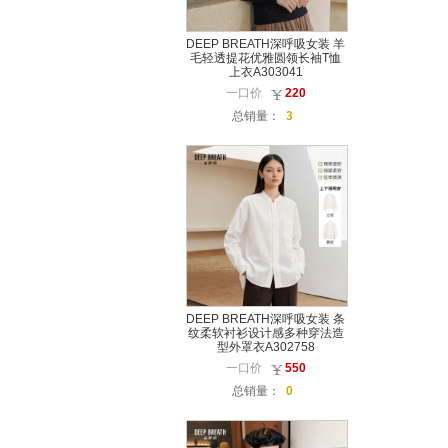
DEEP BREATH深呼吸女装 羊
毛轻透提花优雅圆领长袖T恤
上衣A303041
一口价
220
总销量：
3
DEEP BREATH深呼吸女装 条
纹柔软衬衫设计感多种穿法造
型外罩衣A302758
一口价
550
总销量：
0